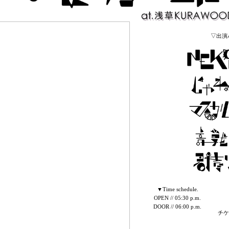
▽出演
▼Time schedule.
OPEN // 05:30 p.m.
DOOR // 06:00 p.m.
チケ